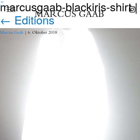
marcusgaab-blackiris-shirt
|
←
→
MARCUS GAAB
←
Editions
Marcus Gaab
|
6. Oktober 2018