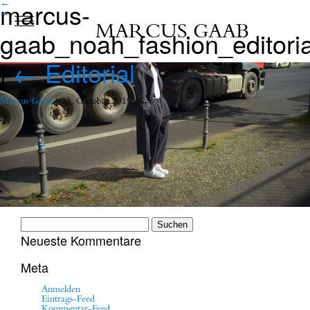
marcus-
←
→
MARCUS GAAB
gaab_noah_fashion_editori
|
←
Editorial
Marcus Gaab
|
15. Oktober 2019
Suchen
nach:
Neueste Kommentare
Meta
Anmelden
Eintrags-Feed