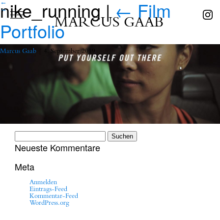
nike_running
|
←
Film
←
→
MARCUS GAAB
Portfolio
Marcus Gaab
|
4. September 2019
Suchen
nach:
Neueste Kommentare
Meta
Anmelden
Eintrags-Feed
Kommentar-Feed
WordPress.org