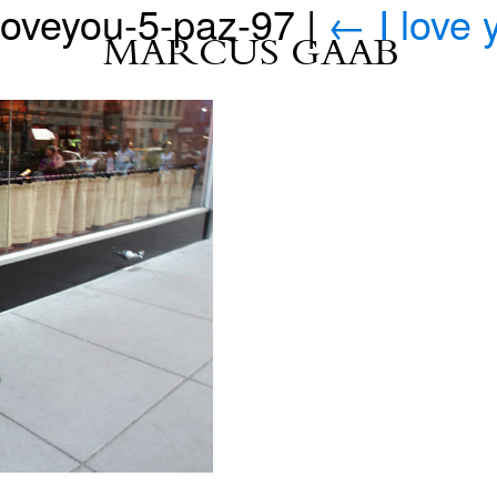
loveyou-5-paz-97
|
←
I love
MARCUS GAAB