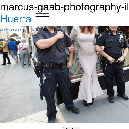
marcus-gaab-photography-i
→
Huerta
Marcus Gaab
|
25. Mai 2020
Suchen