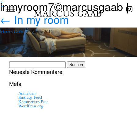
inmyroom7©marcusgaab
|
←
→
MARCUS GAAB
←
In my room
Marcus Gaab
|
6. August 2019
Suchen
nach:
Neueste Kommentare
Meta
Anmelden
Eintrags-Feed
Kommentar-Feed
WordPress.org