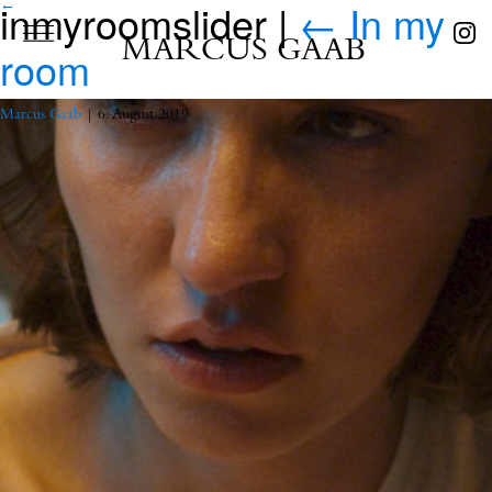
inmyroomslider
|
←
In my
←
MARCUS GAAB
room
Marcus Gaab
|
6. August 2019