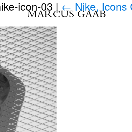
ike-icon-03
|
←
Nike, Icons
MARCUS GAAB