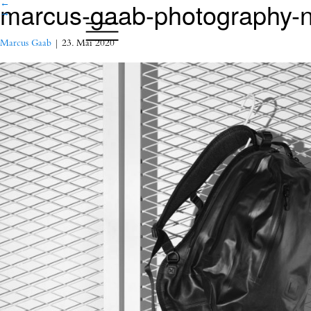
marcus-gaab-photography-n
←
→
Marcus Gaab
|
23. Mai 2020