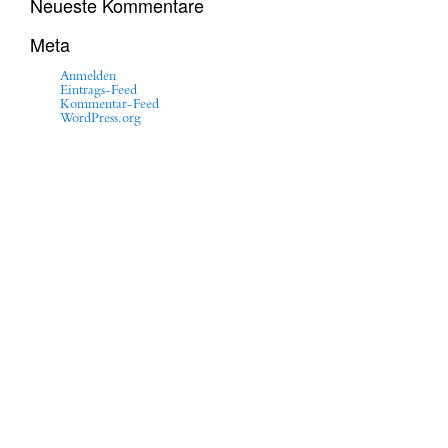
Neueste Kommentare
Meta
Anmelden
Eintrags-Feed
Kommentar-Feed
WordPress.org
Marcus Gaab
Winsstrasse 12
10405 Berlin, Germany
T +49 (0)172 2009028
marcus@marcusgaab.com