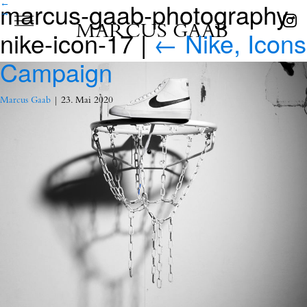
marcus-gaab-photography-
←
→
MARCUS GAAB
nike-icon-17
|
←
Nike, Icons
Campaign
Marcus Gaab
|
23. Mai 2020