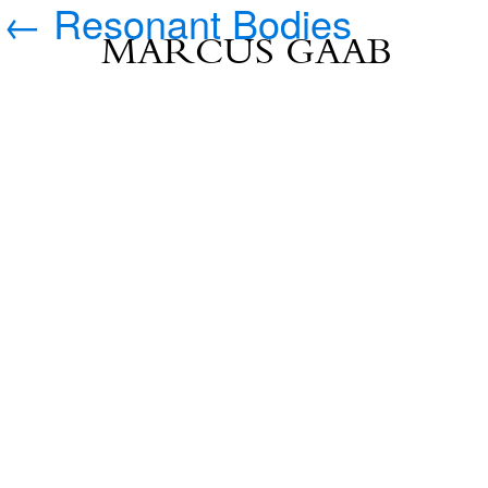
←
Resonant Bodies
MARCUS GAAB