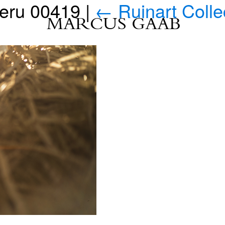
eru 00419
|
←
Ruinart Colle
MARCUS GAAB