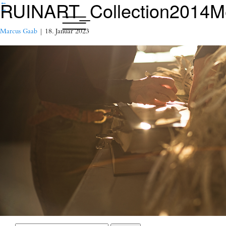
RUINART_Collection2014M
←
→
Marcus Gaab
|
18. Januar 2023