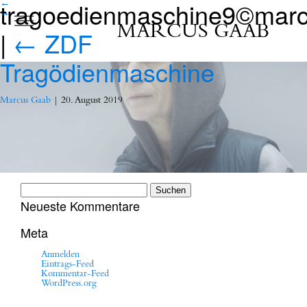
tragoedienmaschine9©mar
←
→
MARCUS GAAB
|
←
ZDF
Tragödienmaschine
Marcus Gaab
|
20. August 2019
Suchen
nach:
Neueste Kommentare
Meta
Anmelden
Eintrags-Feed
Kommentar-Feed
WordPress.org