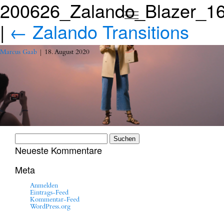
200626_Zalando_Blazer_16
|
←
Zalando Transitions
Marcus Gaab
|
18. August 2020
Suchen
nach:
Neueste Kommentare
Meta
Anmelden
Eintrags-Feed
Kommentar-Feed
WordPress.org