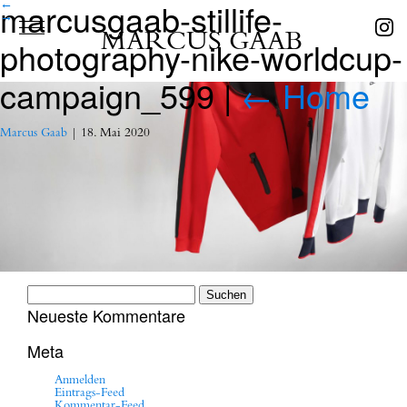
marcusgaab-stillife-
←
→
MARCUS GAAB
photography-nike-worldcup-
campaign_599
|
←
Home
Marcus Gaab
|
18. Mai 2020
Suchen
nach:
Neueste Kommentare
Meta
Anmelden
Eintrags-Feed
Kommentar-Feed