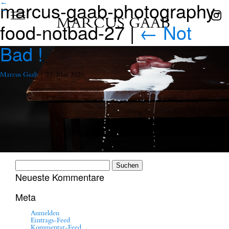
marcus-gaab-photography-
←
→
MARCUS GAAB
food-notbad-27
|
←
Not
Bad !
Marcus Gaab
|
22. Mai 2020
Suchen
nach:
Neueste Kommentare
Meta
Anmelden
Eintrags-Feed
Kommentar-Feed