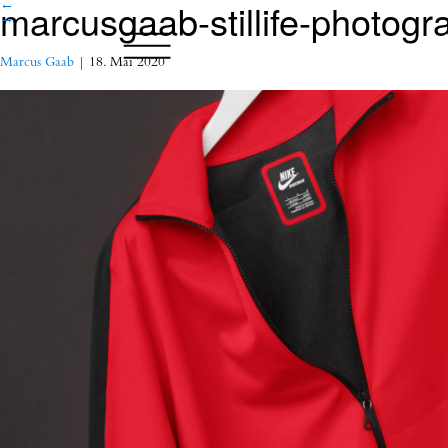
marcusgaab-stillife-photo
←
→
Marcus Gaab
|
18. Mai 2020