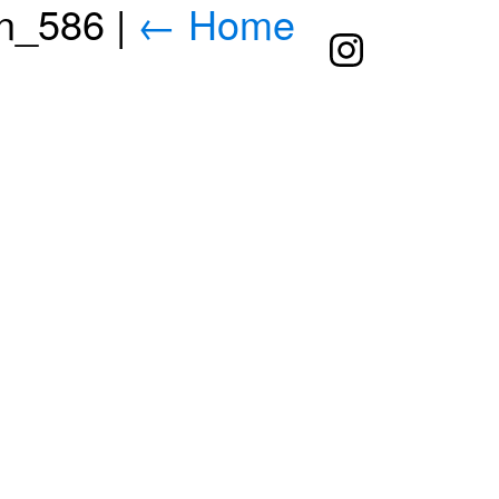
ign_586
|
←
Home