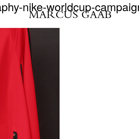
graphy-nike-worldcup-campa
MARCUS GAAB